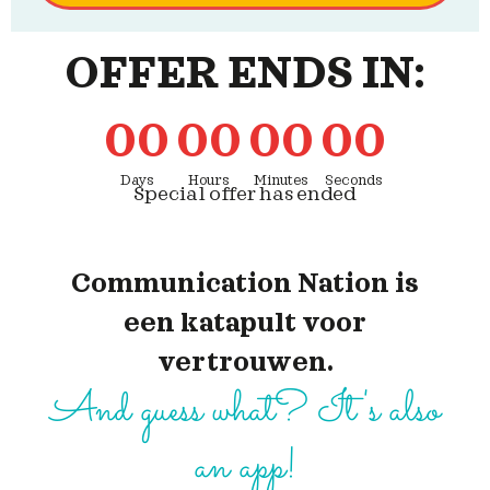
OFFER ENDS IN:
0
0
0
0
0
0
0
0
Days
Hours
Minutes
Seconds
Special offer has ended
Communication Nation is
een katapult voor
vertrouwen.
And guess what? It's also
an app!