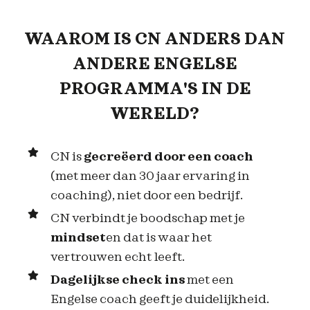
WAAROM IS CN ANDERS DAN
ANDERE ENGELSE
PROGRAMMA'S IN DE
WERELD?
CN is
gecreëerd door een coach
(met meer dan 30 jaar ervaring in
coaching), niet door een bedrijf.
CN verbindt je boodschap met je
mindset
en dat is waar het
vertrouwen echt leeft.
Dagelijkse check ins
met een
Engelse coach geeft je duidelijkheid.