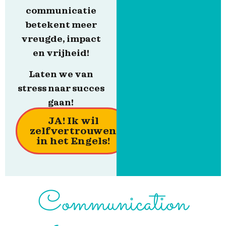
communicatie
betekent meer
vreugde, impact
en vrijheid!
Laten we van
stress naar succes
gaan!
JA! Ik wil
zelfvertrouwen
in het Engels!
Communication