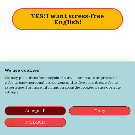
YES! I want stress-free
English!
We use cookies
We may place these for analysis of our visitor data, to improve our
website, show personalised content and to give you a great website
experience. For more information about the cookies we use open the
settings.
Accept all
Deny
Community
No, adjust
We hebben leden uit 12
landen en ze steunen