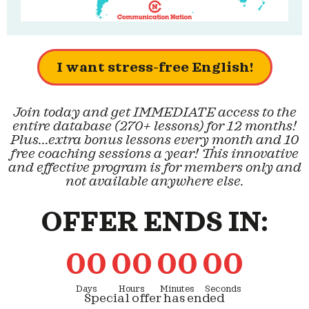
I want stress-free English!
Join today and get IMMEDIATE access to the
entire database (270+ lessons) for 12 months!
Plus...extra bonus lessons every month and 10
free coaching sessions a year! This innovative
and effective program is for members only and
not available anywhere else.
OFFER ENDS IN:
0
0
0
0
0
0
0
0
Days
Hours
Minutes
Seconds
Special offer has ended