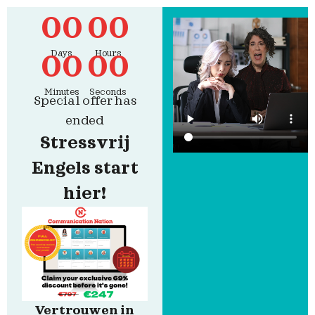
0
0
0
0
Days
Hours
0
0
0
0
Minutes
Seconds
Special offer has
ended
Stressvrij
Engels start
hier!
Vertrouwen in