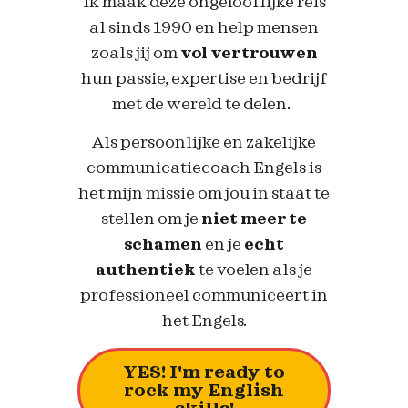
Ik maak deze ongelooflijke reis
al sinds 1990 en help mensen
zoals jij om
vol vertrouwen
hun passie, expertise en bedrijf
met de wereld te delen.
Als persoonlijke en zakelijke
communicatiecoach Engels is
het mijn missie om jou in staat te
stellen om je
niet meer te
schamen
en je
echt
authentiek
te voelen als je
professioneel communiceert in
het Engels.
YES! I'm ready to
rock my English