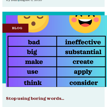
by
Buffi
August 3, 2026
BLOG
Stop using boring words…