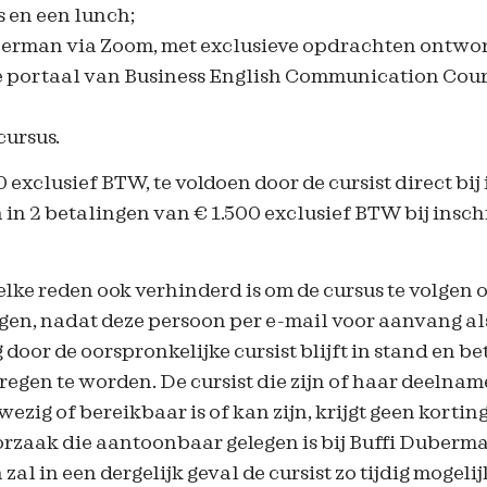
ks en een lunch;
erman via Zoom, met exclusieve opdrachten ontworp
ale portaal van Business English Communication Cour
cursus.
 exclusief BTW, te voldoen door de cursist direct bij i
n in 2 betalingen van € 1.500 exclusief BTW bij insc
elke reden ook verhinderd is om de cursus te volgen o
gen, nadat deze persoon per e-mail voor aanvang al
door de oorspronkelijke cursist blijft in stand en b
kregen te worden. De cursist die zijn of haar deelna
nwezig of bereikbaar is of kan zijn, krijgt geen korti
rzaak die aantoonbaar gelegen is bij Buffi Duberman,
l in een dergelijk geval de cursist zo tijdig mogelij