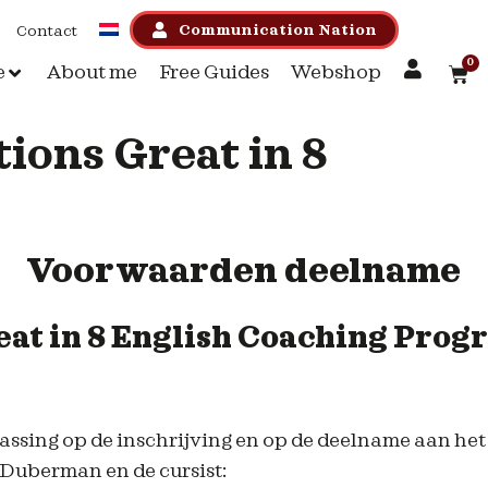
Communication Nation
Contact
0
e
About me
Free Guides
Webshop
ions Great in 8
Voorwaarden deelname
eat in
8 English Coaching Prog
ssing op de inschrijving en op de deelname aan het
 Duberman en de cursist: