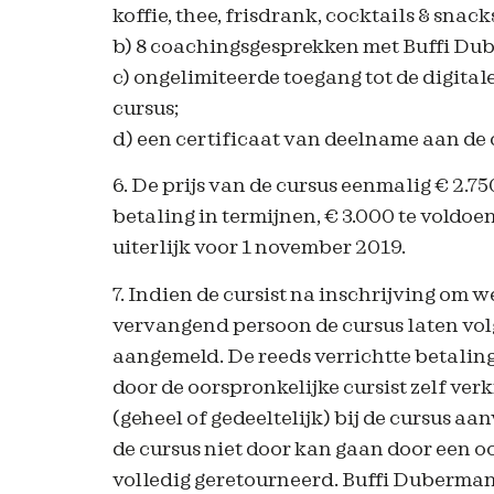
koffie, thee, frisdrank, cocktails & snac
b) 8 coachingsgesprekken met Buffi Dub
c) ongelimiteerde toegang tot de digit
cursus;
d) een certificaat van deelname aan de 
6. De prijs van de cursus eenmalig € 2.750
betaling in termijnen, € 3.000 te voldoe
uiterlijk voor 1 november 2019.
7. Indien de cursist na inschrijving om w
vervangend persoon de cursus laten vol
aangemeld. De reeds verrichtte betaling 
door de oorspronkelijke cursist zelf ver
(geheel of gedeeltelijk) bij de cursus aa
de cursus niet door kan gaan door een oo
volledig geretourneerd. Buffi Duberman za