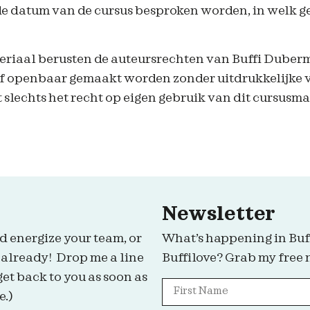
 de datum van de cursus besproken worden, in welk ge
teriaal berusten de auteursrechten van Buffi Duberm
of openbaar gemaakt worden zonder uitdrukkelijke 
 slechts het recht op eigen gebruik van dit cursusma
Newsletter
d energize your team, or
What’s happening in Buf
 already! Drop me a line
Buffilove? Grab my free 
get back to you as soon as
e.)