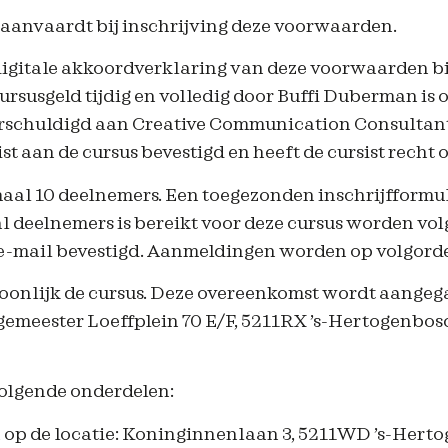
n aanvaardt bij inschrijving deze voorwaarden.
 digitale akkoordverklaring van deze voorwaarden bij
 cursusgeld tijdig en volledig door Buffi Duberman i
erschuldigd aan Creative Communication Consultants
 aan de cursus bevestigd en heeft de cursist recht 
al 10 deelnemers. Een toegezonden inschrijfformuli
eelnemers is bereikt voor deze cursus worden volg
e-mail bevestigd. Aanmeldingen worden op volgor
oonlijk de cursus. Deze overeenkomst wordt aangega
emeester Loeffplein 70 E/F, 5211RX ’s-Hertogenbosc
volgende onderdelen:
en op de locatie: Koninginnenlaan 3, 5211WD ’s-Hert