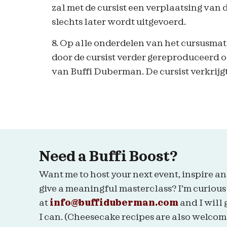
zal met de cursist een verplaatsing van
slechts later wordt uitgevoerd.
8. Op alle onderdelen van het cursusma
door de cursist verder gereproduceerd 
van Buffi Duberman. De cursist verkrijgt
Need a Buffi Boost?
Want me to host your next event, inspire an
give a meaningful masterclass? I’m curious
at
info@buffiduberman.com
and I will 
I can. (Cheesecake recipes are also welcom